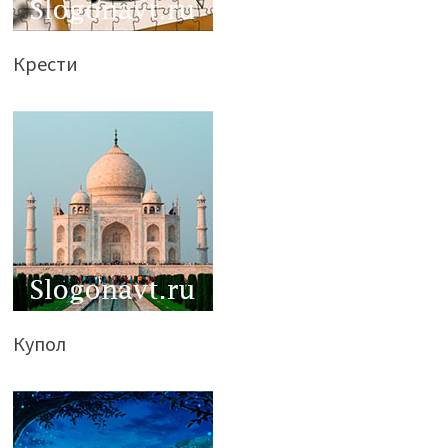
Крести
Купол