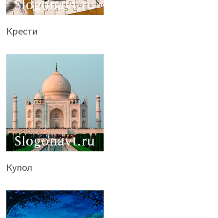
Крести
Купол