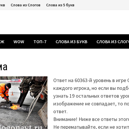
укв
Слова из Слогов
Слова из 5 букв
АЖ
WOW
ТОП-7
СЛОВА ИЗ БУКВ
СЛОВА ИЗ СЛО
ма
Ответ на 60363-й уровень в игре 
каждого игрока, но если вы подб
узнать 19 остальных ответов уро
изображение не совпадает, то 
ответ.
Внимание! Ниже все ответы этог
Не перематывайте, если не хоти