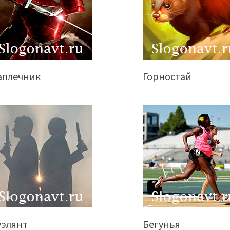
аплечник
Горностай
уэлянт
Бегунья