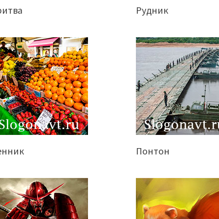
ритва
Рудник
енник
Понтон