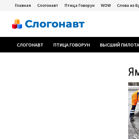
Перейти
Главная
Слогонавт
Птица Говорун
WOW
Слова из Б
к
содержимому
СЛОГОНАВТ
ПТИЦА ГОВОРУН
ВЫСШИЙ ПИЛОТ
Я