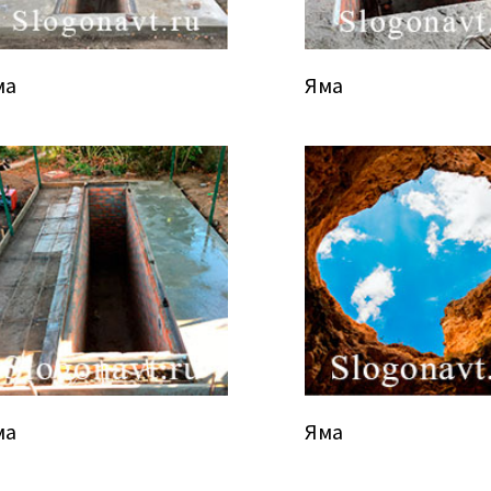
ма
Яма
ма
Яма