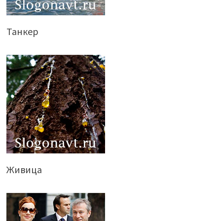
Танкер
Живица