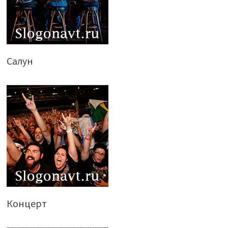
Салун
Концерт