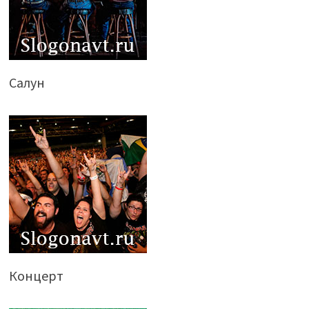
Салун
Концерт