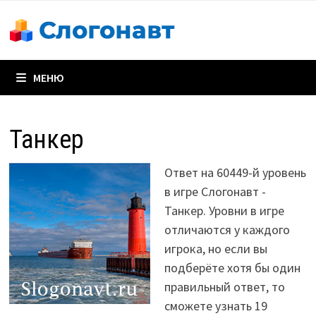
Перейти
к
содержимому
МЕНЮ
Танкер
Ответ на 60449-й уровень
в игре Слогонавт -
Танкер. Уровни в игре
отличаются у каждого
игрока, но если вы
подберёте хотя бы один
правильный ответ, то
сможете узнать 19