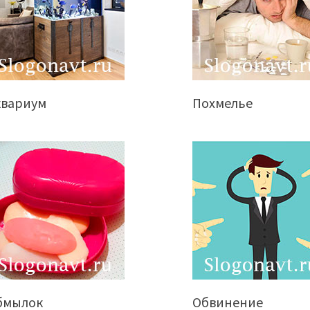
квариум
Похмелье
бмылок
Обвинение