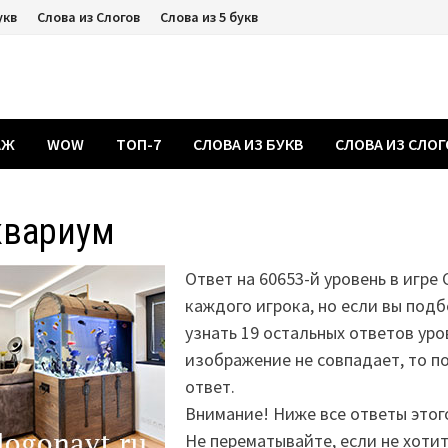
укв
Слова из Слогов
Слова из 5 букв
АЖ
WOW
ТОП-7
СЛОВА ИЗ БУКВ
СЛОВА ИЗ СЛО
квариум
Ответ на 60653-й уровень в игре 
каждого игрока, но если вы подб
узнать 19 остальных ответов уро
изображение не совпадает, то 
ответ.
Внимание! Ниже все ответы этог
Не перематывайте, если не хоти