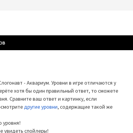
ГОВ
Слогонавт - Аквариум. Уровни в игре отличаются у
ерёте хотя бы один правильный ответ, то сможете
вня. Сравните ваш ответ и картинку, если
посмотрите
другие уровни
, содержащие такой же
о уровня!
те увидеть спойлеры!