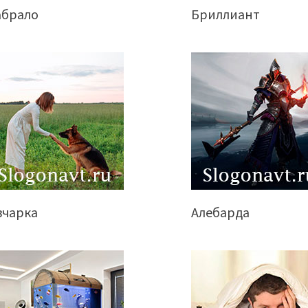
абрало
Бриллиант
вчарка
Алебарда