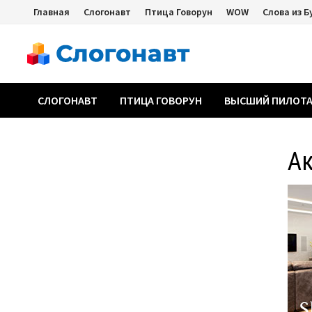
Перейти
Главная
Слогонавт
Птица Говорун
WOW
Слова из Б
к
содержимому
СЛОГОНАВТ
ПТИЦА ГОВОРУН
ВЫСШИЙ ПИЛОТ
А