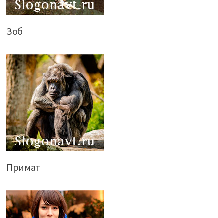
Зоб
Примат