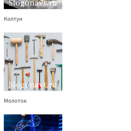
Колтун
Молоток