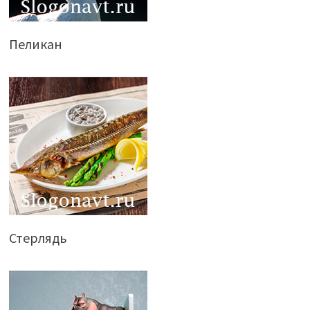
Пеликан
Стерлядь