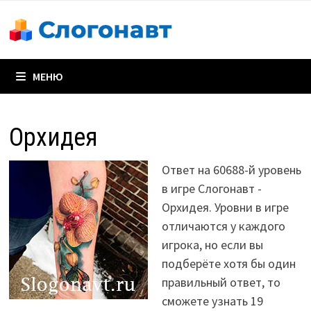
Перейти
к
содержимому
МЕНЮ
Орхидея
Ответ на 60688-й уровень
в игре Слогонавт -
Орхидея. Уровни в игре
отличаются у каждого
игрока, но если вы
подберёте хотя бы один
правильный ответ, то
сможете узнать 19