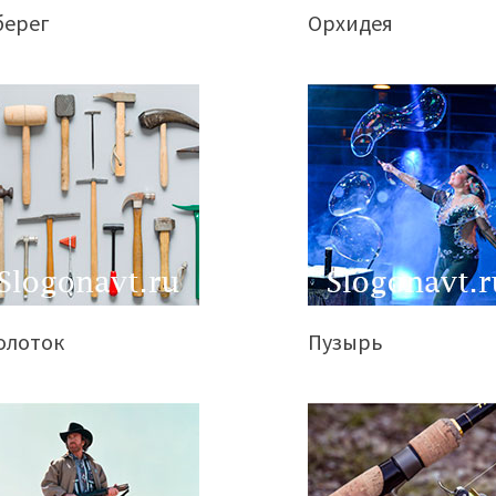
берег
Орхидея
олоток
Пузырь