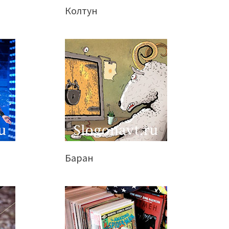
Колтун
Баран