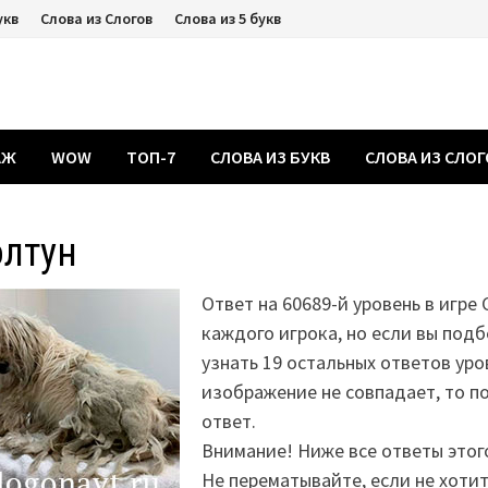
укв
Слова из Слогов
Слова из 5 букв
АЖ
WOW
ТОП-7
СЛОВА ИЗ БУКВ
СЛОВА ИЗ СЛО
олтун
Ответ на 60689-й уровень в игре 
каждого игрока, но если вы подб
узнать 19 остальных ответов уро
изображение не совпадает, то 
ответ.
Внимание! Ниже все ответы этог
Не перематывайте, если не хоти