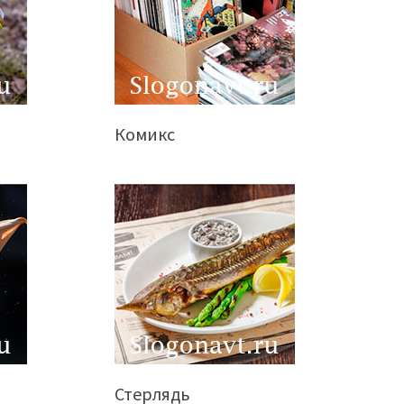
Комикс
Стерлядь