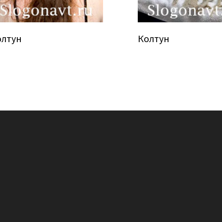
олтун
Колтун