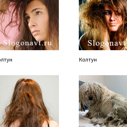
олтун
Колтун