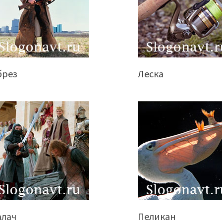
брез
Леска
алач
Пеликан