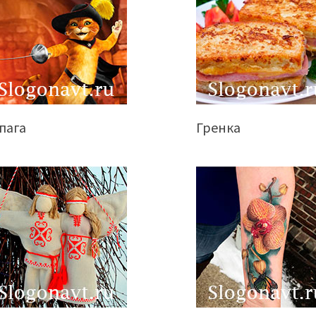
пага
Гренка