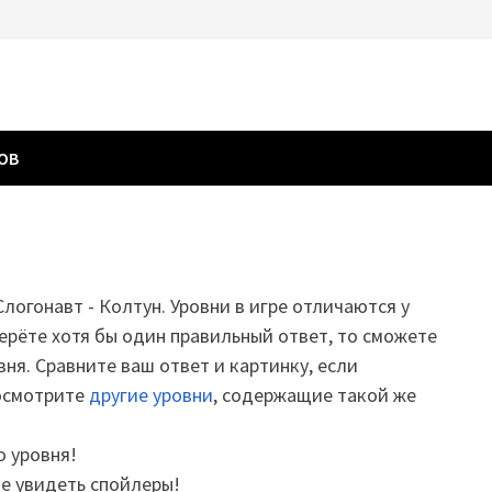
ГОВ
Слогонавт - Колтун. Уровни в игре отличаются у
ерёте хотя бы один правильный ответ, то сможете
вня. Сравните ваш ответ и картинку, если
посмотрите
другие уровни
, содержащие такой же
о уровня!
те увидеть спойлеры!