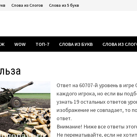
укв
Слова из Слогов
Слова из 5 букв
АЖ
WOW
ТОП-7
СЛОВА ИЗ БУКВ
СЛОВА ИЗ СЛО
льза
Ответ на 60707-й уровень в игре 
каждого игрока, но если вы подб
узнать 19 остальных ответов уро
изображение не совпадает, то 
ответ.
Внимание! Ниже все ответы этог
Не перематывайте, если не хоти