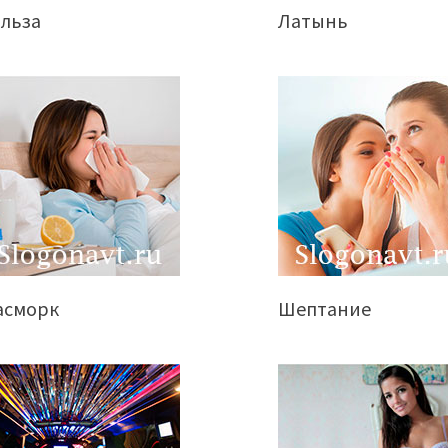
ильза
Латынь
асморк
Шептание