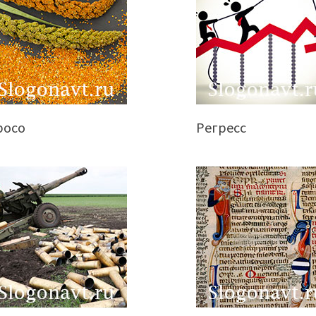
росо
Регресс