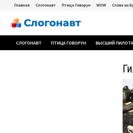
Перейти
Главная
Слогонавт
Птица Говорун
WOW
Слова из Б
к
содержимому
СЛОГОНАВТ
ПТИЦА ГОВОРУН
ВЫСШИЙ ПИЛОТ
Ги