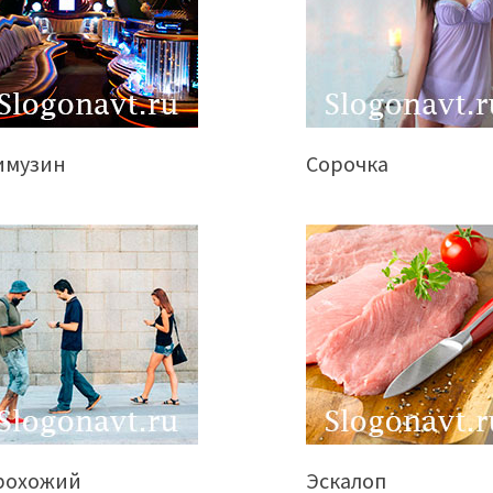
имузин
Сорочка
рохожий
Эскалоп