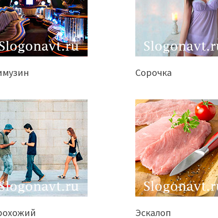
имузин
Сорочка
рохожий
Эскалоп