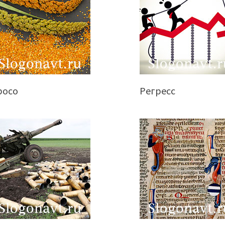
росо
Регресс