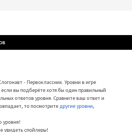
ГОВ
Слогонавт - Первоклассник. Уровни в игре
о если вы подберёте хотя бы один правильный
альных ответов уровня. Сравните ваш ответ и
совпадает, то посмотрите
другие уровни
,
о уровня!
те увидеть спойлеры!