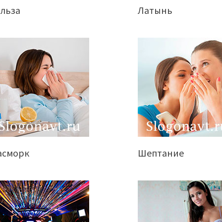
ильза
Латынь
асморк
Шептание