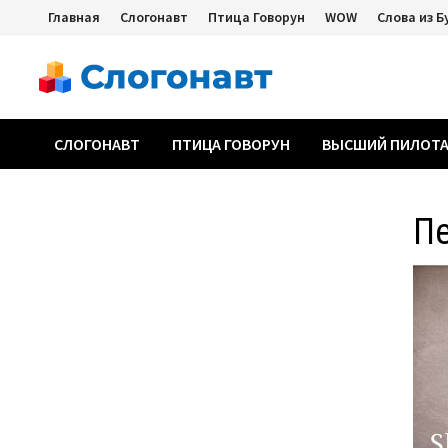
Перейти
Главная
Слогонавт
Птица Говорун
WOW
Слова из Б
к
содержимому
СЛОГОНАВТ
ПТИЦА ГОВОРУН
ВЫСШИЙ ПИЛОТ
П