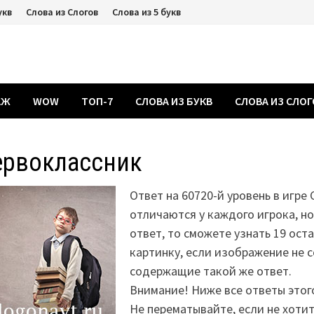
укв
Слова из Слогов
Слова из 5 букв
АЖ
WOW
ТОП-7
СЛОВА ИЗ БУКВ
СЛОВА ИЗ СЛО
ервоклассник
Ответ на 60720-й уровень в игре 
отличаются у каждого игрока, н
ответ, то сможете узнать 19 ост
картинку, если изображение не 
содержащие такой же ответ.
Внимание! Ниже все ответы этог
Не перематывайте, если не хоти