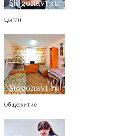
Цыган
Общежитие