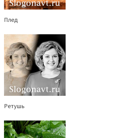
Плед
Ретушь