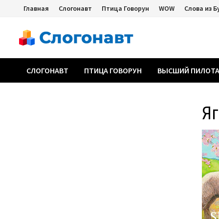
Перейти
Главная
Слогонавт
Птица Говорун
WOW
Слова из Б
к
содержимому
СЛОГОНАВТ
ПТИЦА ГОВОРУН
ВЫСШИЙ ПИЛОТ
Я