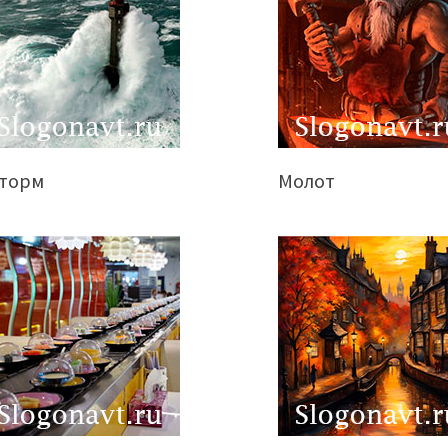
торм
Молот