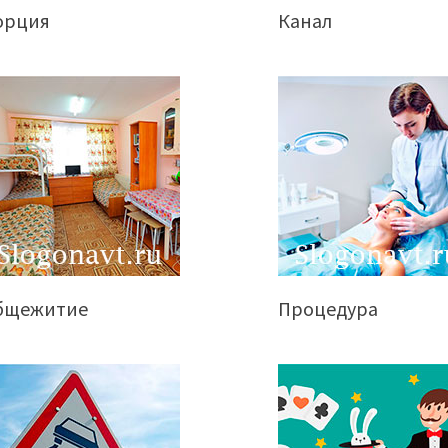
орция
Канал
бщежитие
Процедура