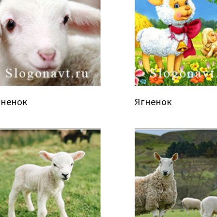
гненок
Ягненок