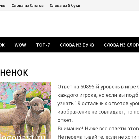
укв
Слова из Слогов
Слова из 5 букв
АЖ
WOW
ТОП-7
СЛОВА ИЗ БУКВ
СЛОВА ИЗ СЛО
гненок
Ответ на 60895-й уровень в игре 
каждого игрока, но если вы подб
узнать 19 остальных ответов уро
изображение не совпадает, то 
ответ.
Внимание! Ниже все ответы этог
Не перематывайте, если не хоти