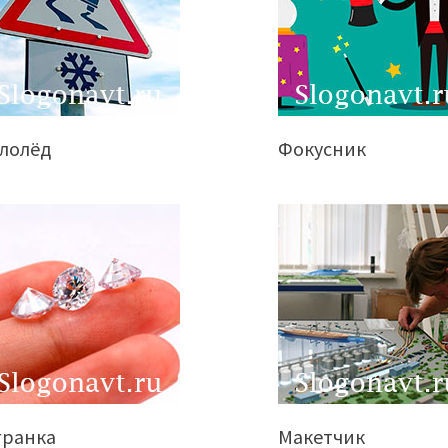
ололёд
Фокусник
гранка
Макетчик