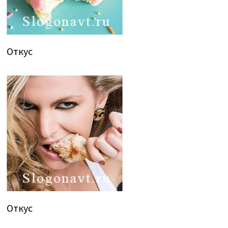
Откус
Откус