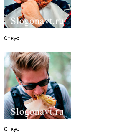
Откус
Откус