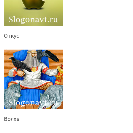
Откус
Волхв