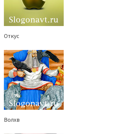
Откус
Волхв