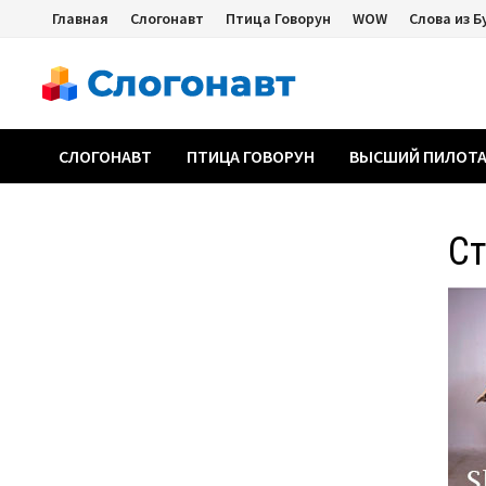
Перейти
Главная
Слогонавт
Птица Говорун
WOW
Слова из Б
к
содержимому
СЛОГОНАВТ
ПТИЦА ГОВОРУН
ВЫСШИЙ ПИЛОТ
Ст