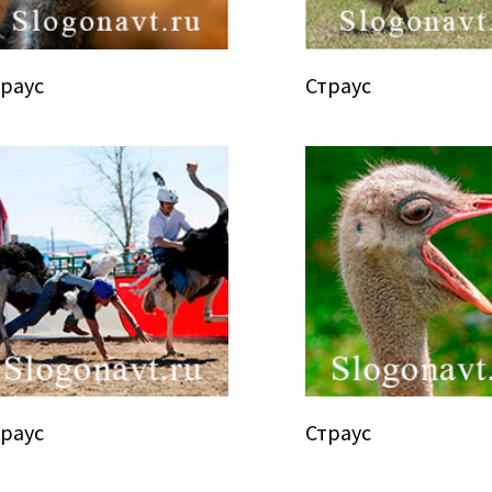
траус
Страус
траус
Страус