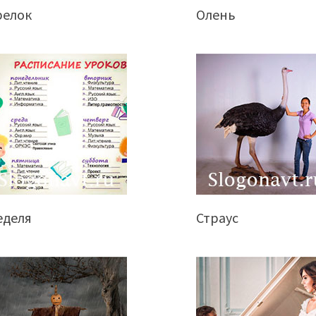
релок
Олень
еделя
Страус