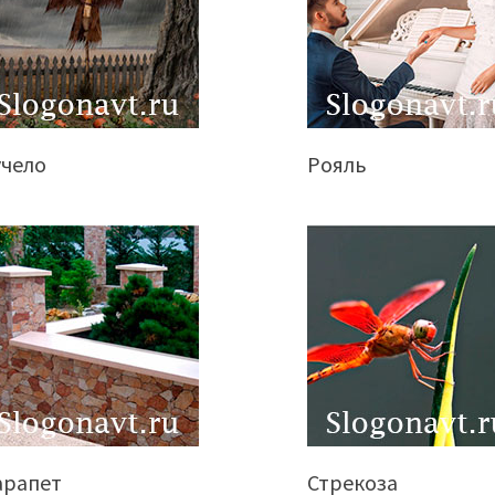
учело
Рояль
арапет
Стрекоза