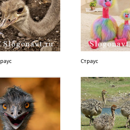
траус
Страус