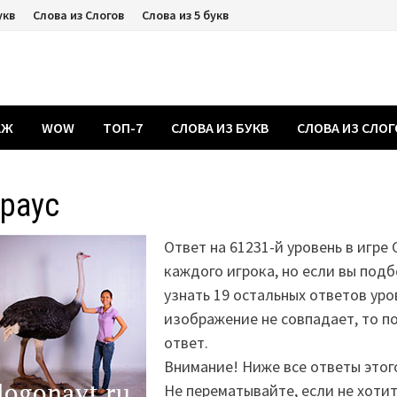
укв
Слова из Слогов
Слова из 5 букв
АЖ
WOW
ТОП-7
СЛОВА ИЗ БУКВ
СЛОВА ИЗ СЛО
раус
Ответ на 61231-й уровень в игре 
каждого игрока, но если вы подб
узнать 19 остальных ответов уро
изображение не совпадает, то 
ответ.
Внимание! Ниже все ответы этог
Не перематывайте, если не хоти