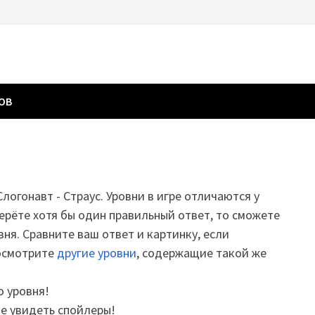
ГОВ
Слогонавт - Страус. Уровни в игре отличаются у
ерёте хотя бы один правильный ответ, то сможете
вня. Сравните ваш ответ и картинку, если
посмотрите
другие уровни
, содержащие такой же
о уровня!
те увидеть спойлеры!