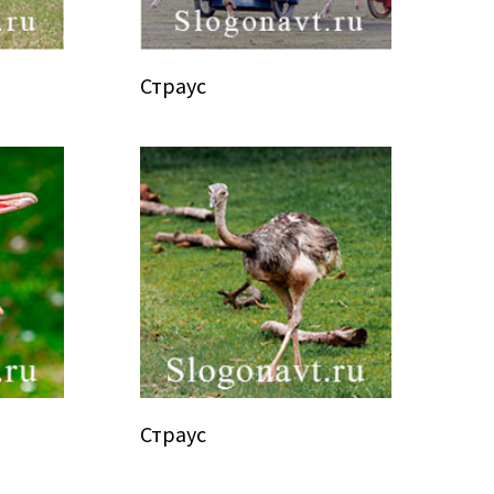
Страус
Страус