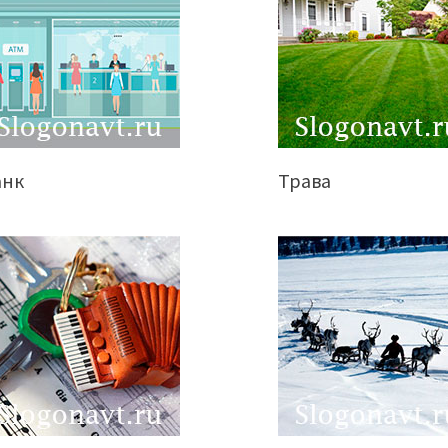
анк
Трава