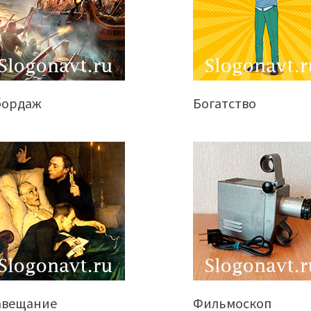
бордаж
Богатство
авещание
Фильмоскоп