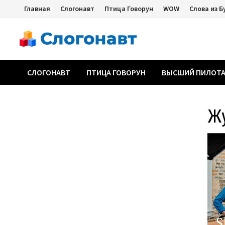
Перейти
Главная
Слогонавт
Птица Говорун
WOW
Слова из Б
к
содержимому
СЛОГОНАВТ
ПТИЦА ГОВОРУН
ВЫСШИЙ ПИЛОТ
Ж