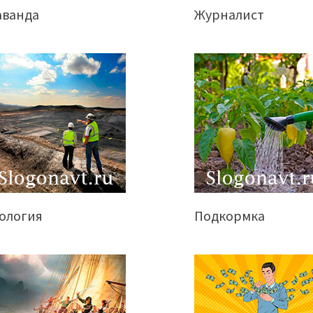
аванда
Журналист
еология
Подкормка