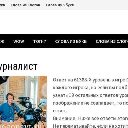
укв
Слова из Слогов
Слова из 5 букв
АЖ
WOW
ТОП-7
СЛОВА ИЗ БУКВ
СЛОВА ИЗ СЛО
урналист
Ответ на 61388-й уровень в игре
каждого игрока, но если вы подб
узнать 19 остальных ответов уро
изображение не совпадает, то 
ответ.
Внимание! Ниже все ответы этог
Не перематывайте, если не хоти