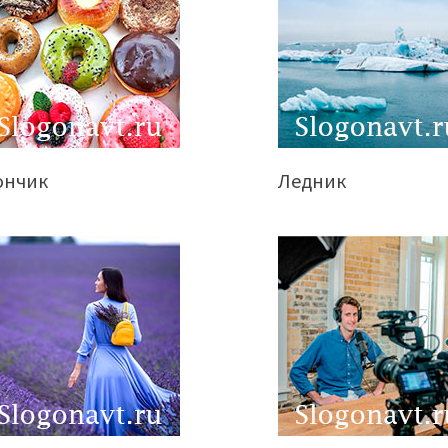
ончик
Ледник