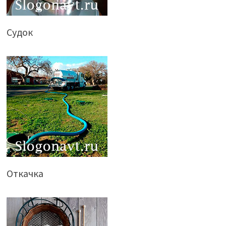
Судок
Откачка