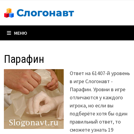
Перейти
к
содержимому
МЕНЮ
Парафин
Ответ на 61407-й уровень
в игре Слогонавт -
Парафин. Уровни в игре
отличаются у каждого
игрока, но если вы
подберёте хотя бы один
правильный ответ, то
сможете узнать 19