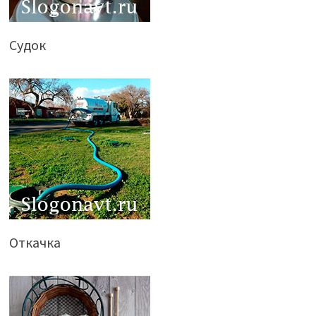
Судок
Откачка