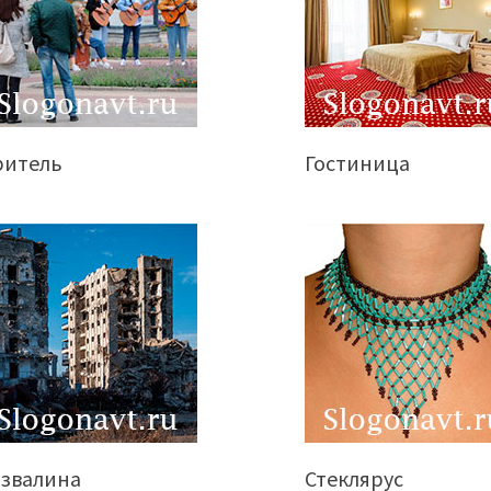
ритель
Гостиница
азвалина
Стеклярус