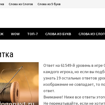
укв
Слова из Слогов
Слова из 5 букв
АЖ
WOW
ТОП-7
СЛОВА ИЗ БУКВ
СЛОВА ИЗ СЛО
итка
Ответ на 61549-й уровень в игре 
каждого игрока, но если вы подб
узнать 19 остальных ответов уро
изображение не совпадает, то 
ответ.
Внимание! Ниже все ответы этог
Не перематывайте, если не хоти