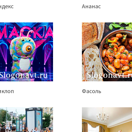
ндекс
Ананас
иклоп
Фасоль