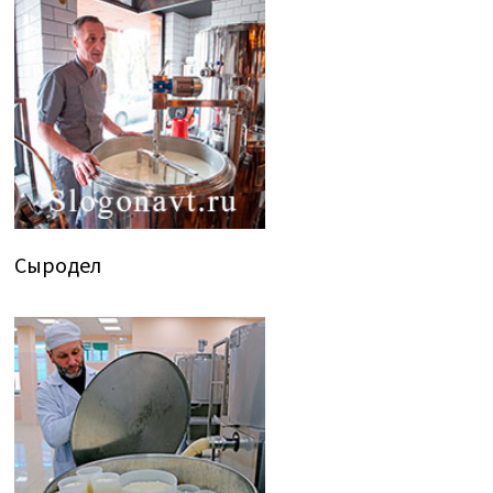
Сыродел