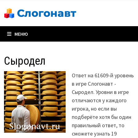
Перейти
к
содержимому
МЕНЮ
Сыродел
Ответ на 61609-й уровень
в игре Слогонавт -
Сыродел. Уровни в игре
отличаются у каждого
игрока, но если вы
подберёте хотя бы один
правильный ответ, то
сможете узнать 19