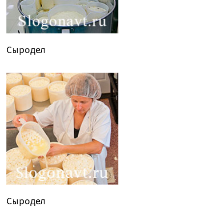
Сыродел
Сыродел