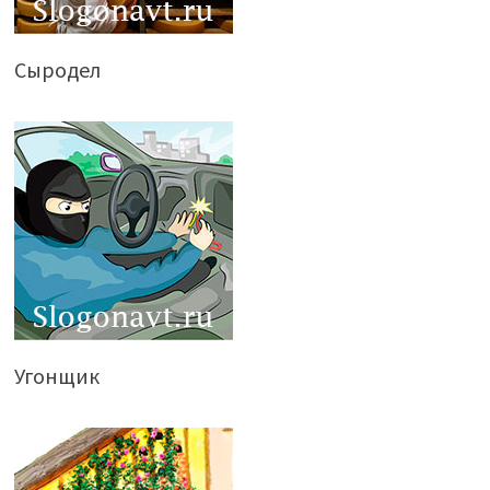
Сыродел
Угонщик