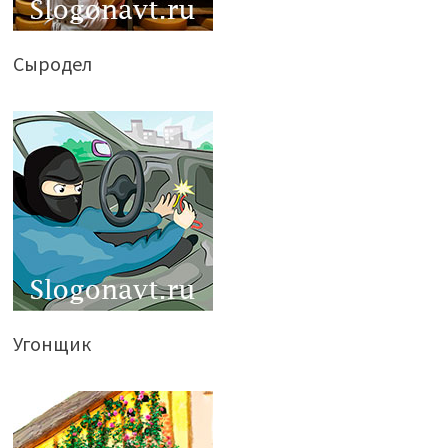
Сыродел
Угонщик