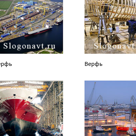
ерфь
Верфь