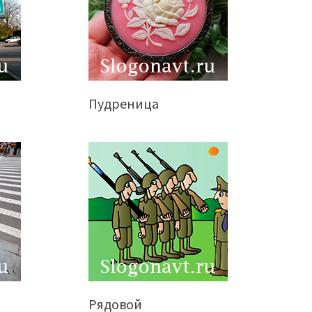
Пудреница
Рядовой