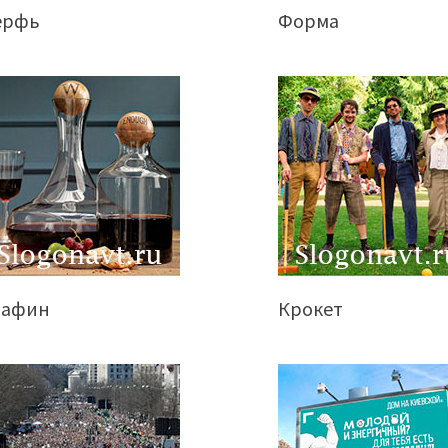
ерфь
Форма
рафин
Крокет