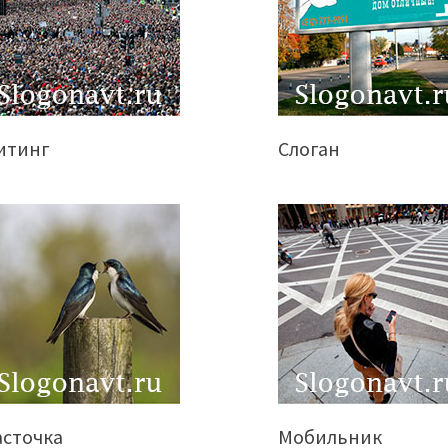
итинг
Слоган
асточка
Мобильник