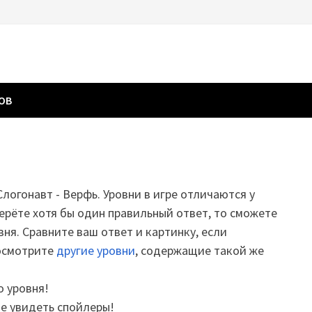
ГОВ
Слогонавт - Верфь. Уровни в игре отличаются у
ерёте хотя бы один правильный ответ, то сможете
вня. Сравните ваш ответ и картинку, если
посмотрите
другие уровни
, содержащие такой же
о уровня!
те увидеть спойлеры!