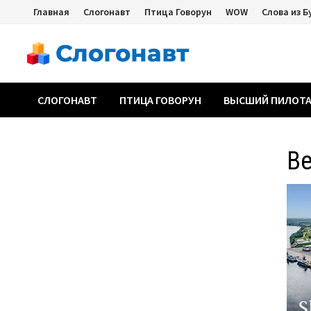
Перейти
Главная
Слогонавт
Птица Говорун
WOW
Слова из Б
к
содержимому
СЛОГОНАВТ
ПТИЦА ГОВОРУН
ВЫСШИЙ ПИЛОТ
В