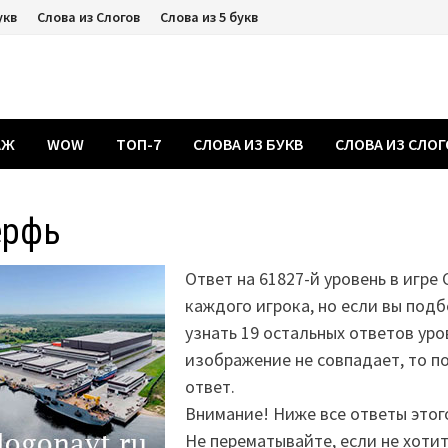
укв
Слова из Слогов
Слова из 5 букв
АЖ
WOW
ТОП-7
СЛОВА ИЗ БУКВ
СЛОВА ИЗ СЛО
ерфь
Ответ на 61827-й уровень в игре 
каждого игрока, но если вы подб
узнать 19 остальных ответов уро
изображение не совпадает, то 
ответ.
Внимание! Ниже все ответы этог
Не перематывайте, если не хоти