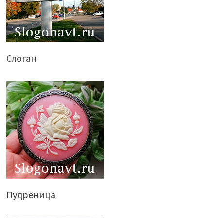
Слоган
Пудреница