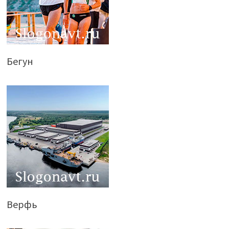
Бегун
Верфь