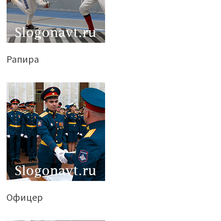
Рапира
Офицер