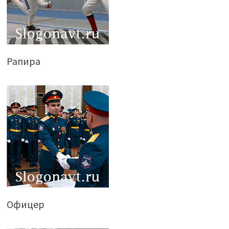
Рапира
Офицер