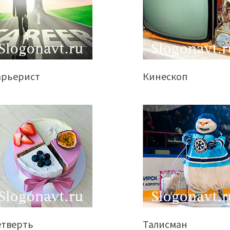
арьерист
Кинескоп
етверть
Талисман