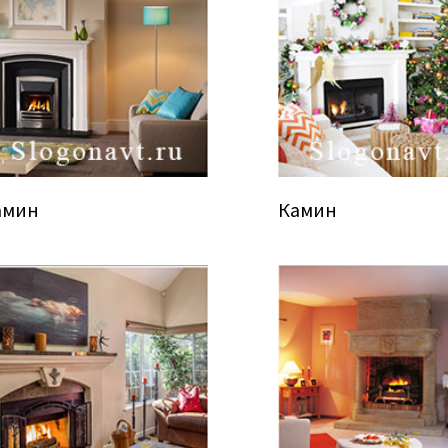
амин
Камин