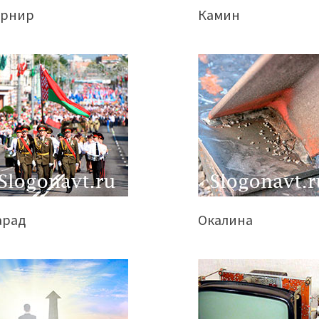
урнир
Камин
арад
Окалина