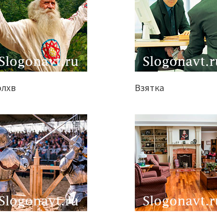
олхв
Взятка