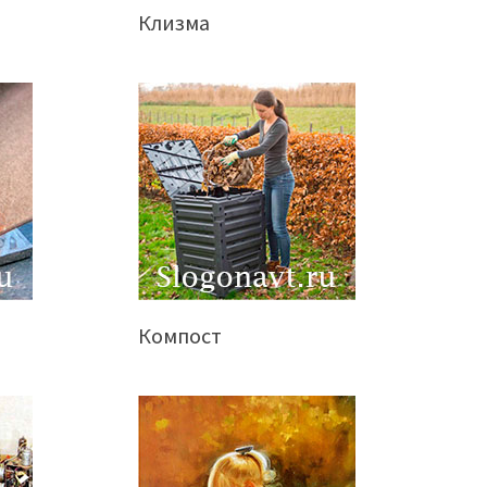
Клизма
Компост