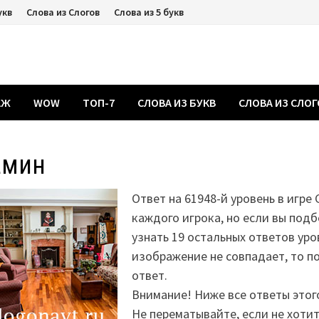
укв
Слова из Слогов
Слова из 5 букв
АЖ
WOW
ТОП-7
СЛОВА ИЗ БУКВ
СЛОВА ИЗ СЛО
амин
Ответ на 61948-й уровень в игре 
каждого игрока, но если вы подб
узнать 19 остальных ответов уро
изображение не совпадает, то 
ответ.
Внимание! Ниже все ответы этог
Не перематывайте, если не хоти