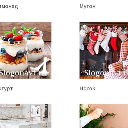
имонад
Мутон
огурт
Носок