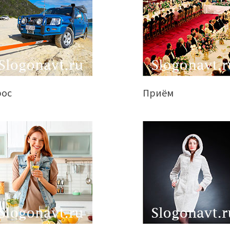
рос
Приём