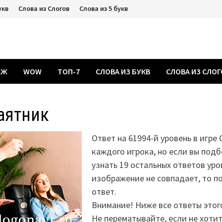
укв
Слова из Слогов
Слова из 5 букв
АЖ
WOW
ТОП-7
СЛОВА ИЗ БУКВ
СЛОВА ИЗ СЛО
аятник
Ответ на 61994-й уровень в игре 
каждого игрока, но если вы подб
узнать 19 остальных ответов уро
изображение не совпадает, то 
ответ.
Внимание! Ниже все ответы этог
Не перематывайте, если не хоти