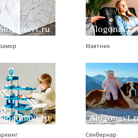
рамор
Маятник
аркинг
Сенбернар