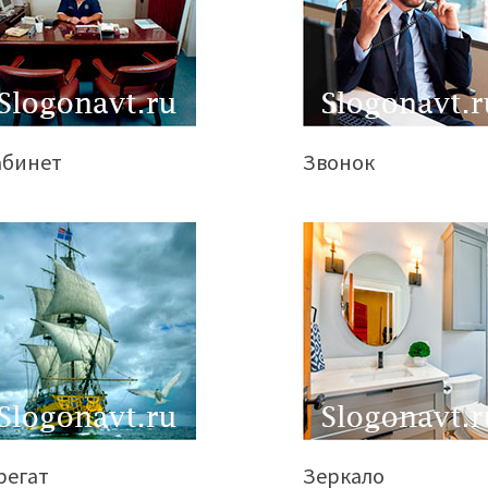
абинет
Звонок
регат
Зеркало