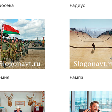
росека
Радиус
рмия
Рампа