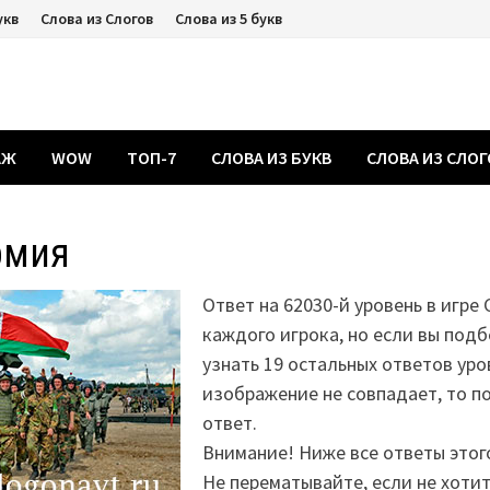
укв
Слова из Слогов
Слова из 5 букв
АЖ
WOW
ТОП-7
СЛОВА ИЗ БУКВ
СЛОВА ИЗ СЛО
рмия
Ответ на 62030-й уровень в игре 
каждого игрока, но если вы подб
узнать 19 остальных ответов уро
изображение не совпадает, то 
ответ.
Внимание! Ниже все ответы этог
Не перематывайте, если не хоти