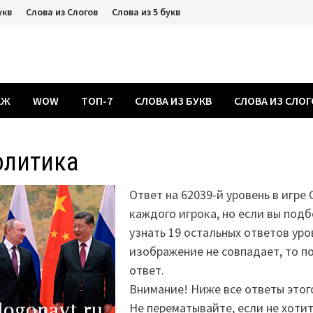
укв
Слова из Слогов
Слова из 5 букв
АЖ
WOW
ТОП-7
СЛОВА ИЗ БУКВ
СЛОВА ИЗ СЛО
олитика
Ответ на 62039-й уровень в игре
каждого игрока, но если вы подб
узнать 19 остальных ответов уро
изображение не совпадает, то 
ответ.
Внимание! Ниже все ответы этог
Не перематывайте, если не хоти