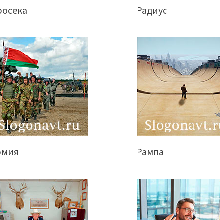
росека
Радиус
рмия
Рампа