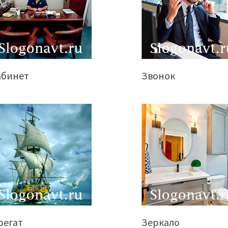
абинет
Звонок
регат
Зеркало