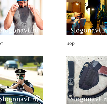
от
Вор