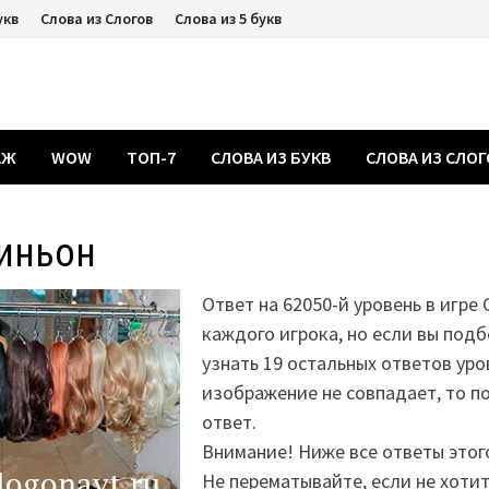
укв
Слова из Слогов
Слова из 5 букв
АЖ
WOW
ТОП-7
СЛОВА ИЗ БУКВ
СЛОВА ИЗ СЛО
иньон
Ответ на 62050-й уровень в игре
каждого игрока, но если вы подб
узнать 19 остальных ответов уро
изображение не совпадает, то 
ответ.
Внимание! Ниже все ответы этог
Не перематывайте, если не хоти