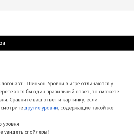
ГОВ
 Слогонавт - Шиньон. Уровни в игре отличаются у
ерёте хотя бы один правильный ответ, то сможете
вня. Сравните ваш ответ и картинку, если
посмотрите
другие уровни
, содержащие такой же
о уровня!
те увидеть спойлеры!