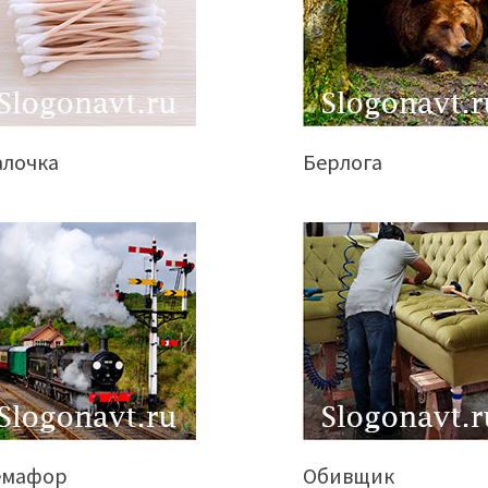
алочка
Берлога
емафор
Обивщик