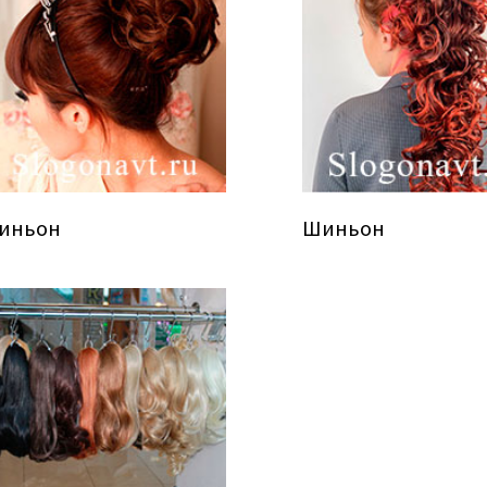
иньон
Шиньон