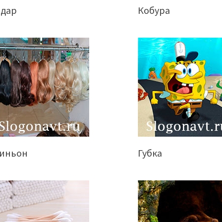
адар
Кобура
иньон
Губка