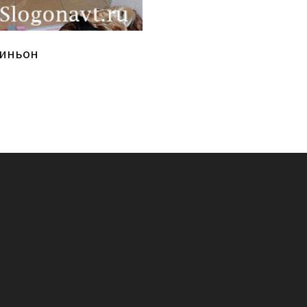
иньон