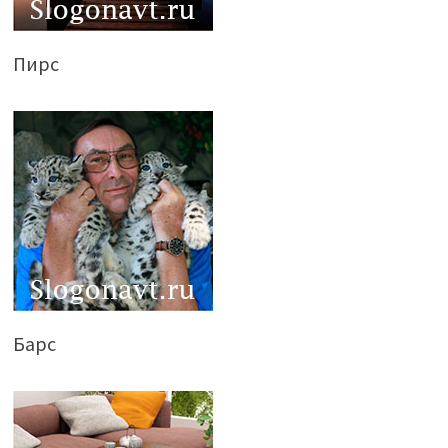
Пирс
Барс