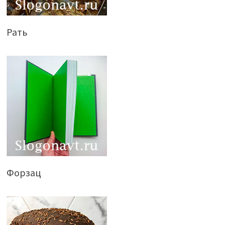
Рать
Форзац