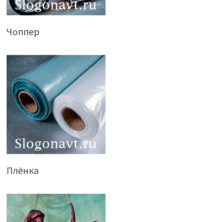
Чоппер
Плёнка