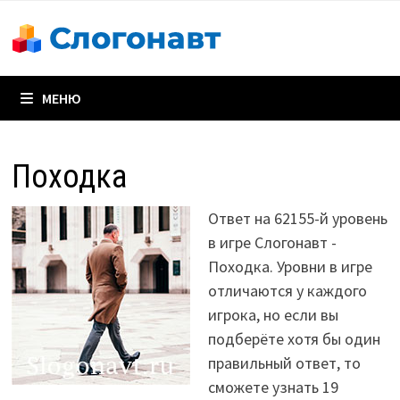
Перейти
к
содержимому
МЕНЮ
Походка
Ответ на 62155-й уровень
в игре Слогонавт -
Походка. Уровни в игре
отличаются у каждого
игрока, но если вы
подберёте хотя бы один
правильный ответ, то
сможете узнать 19