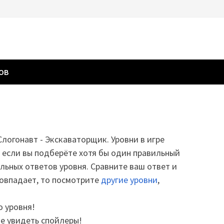
ГОВ
 Слогонавт - Экскаваторщик. Уровни в игре
о если вы подберёте хотя бы один правильный
альных ответов уровня. Сравните ваш ответ и
совпадает, то посмотрите
другие уровни
,
о уровня!
те увидеть спойлеры!