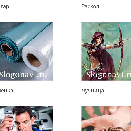
агар
Раскол
лёнка
Лучница