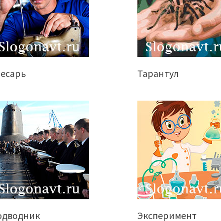
лесарь
Тарантул
одводник
Эксперимент