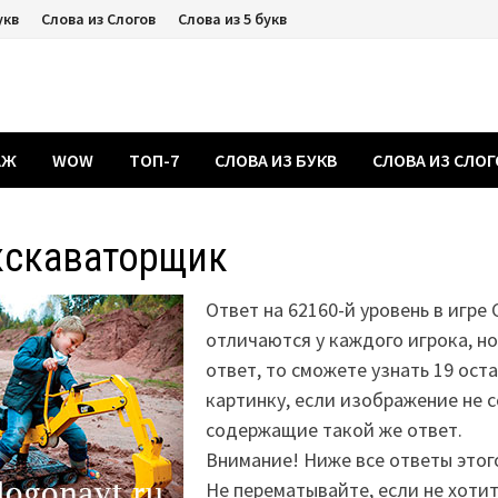
укв
Слова из Слогов
Слова из 5 букв
АЖ
WOW
ТОП-7
СЛОВА ИЗ БУКВ
СЛОВА ИЗ СЛО
кскаваторщик
Ответ на 62160-й уровень в игре
отличаются у каждого игрока, н
ответ, то сможете узнать 19 ост
картинку, если изображение не 
содержащие такой же ответ.
Внимание! Ниже все ответы этог
Не перематывайте, если не хоти