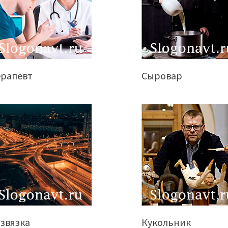
ерапевт
Сыровар
звязка
Кукольник