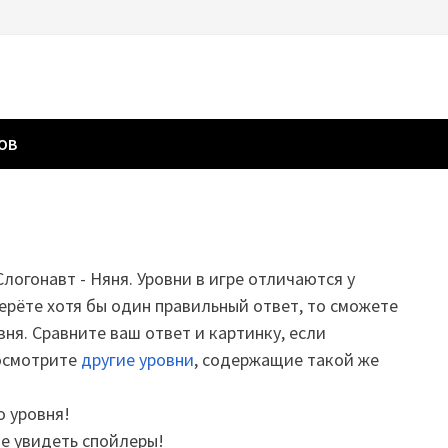
ГОВ
Слогонавт - Няня. Уровни в игре отличаются у
ерёте хотя бы один правильный ответ, то сможете
вня. Сравните ваш ответ и картинку, если
посмотрите
другие уровни
, содержащие такой же
о уровня!
те увидеть спойлеры!