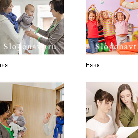
яня
Няня