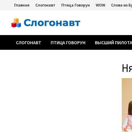
Перейти
Главная
Слогонавт
Птица Говорун
WOW
Слова из Б
к
содержимому
СЛОГОНАВТ
ПТИЦА ГОВОРУН
ВЫСШИЙ ПИЛОТ
Н