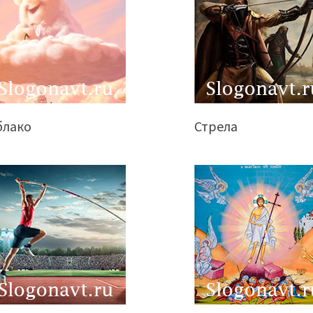
блако
Стрела