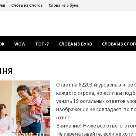
укв
Слова из Слогов
Слова из 5 букв
АЖ
WOW
ТОП-7
СЛОВА ИЗ БУКВ
СЛОВА ИЗ СЛО
яня
Ответ на 62203-й уровень в игре 
каждого игрока, но если вы подб
узнать 19 остальных ответов уро
изображение не совпадает, то 
ответ.
Внимание! Ниже все ответы этог
Не перематывайте, если не хоти