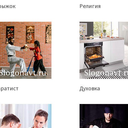
рыжок
Религия
аратист
Духовка