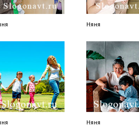
яня
Няня
яня
Няня