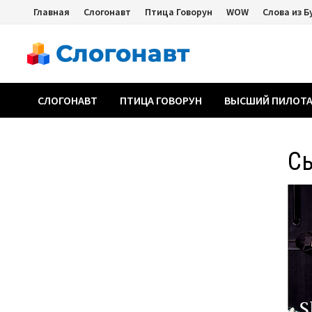
Перейти
Главная
Слогонавт
Птица Говорун
WOW
Слова из Б
к
содержимому
СЛОГОНАВТ
ПТИЦА ГОВОРУН
ВЫСШИЙ ПИЛОТ
С