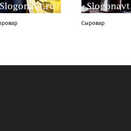
ыровар
Сыровар