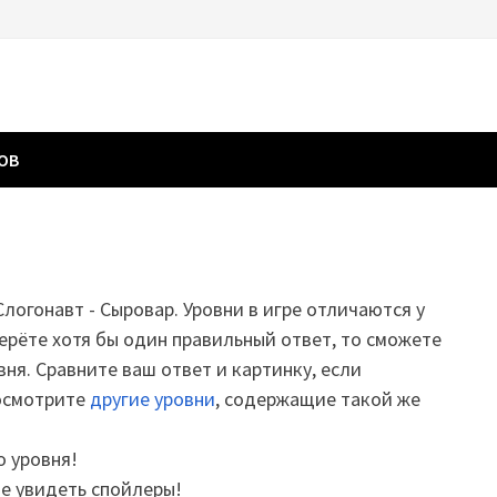
ГОВ
Слогонавт - Сыровар. Уровни в игре отличаются у
ерёте хотя бы один правильный ответ, то сможете
вня. Сравните ваш ответ и картинку, если
посмотрите
другие уровни
, содержащие такой же
о уровня!
те увидеть спойлеры!