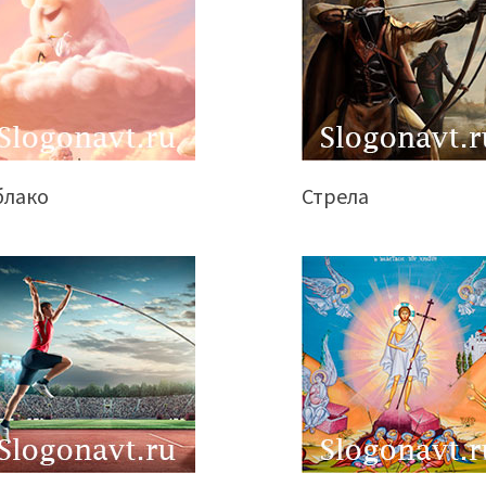
блако
Стрела