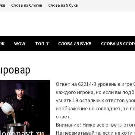
укв
Слова из Слогов
Слова из 5 букв
АЖ
WOW
ТОП-7
СЛОВА ИЗ БУКВ
СЛОВА ИЗ СЛО
ыровар
Ответ на 62214-й уровень в игре 
каждого игрока, но если вы подб
узнать 19 остальных ответов уро
изображение не совпадает, то 
ответ.
Внимание! Ниже все ответы этог
Не перематывайте, если не хоти