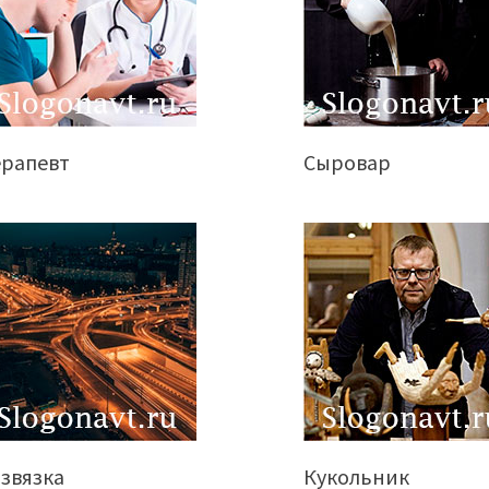
ерапевт
Сыровар
звязка
Кукольник