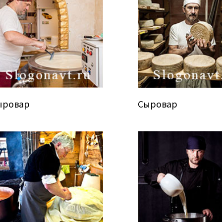
ыровар
Сыровар