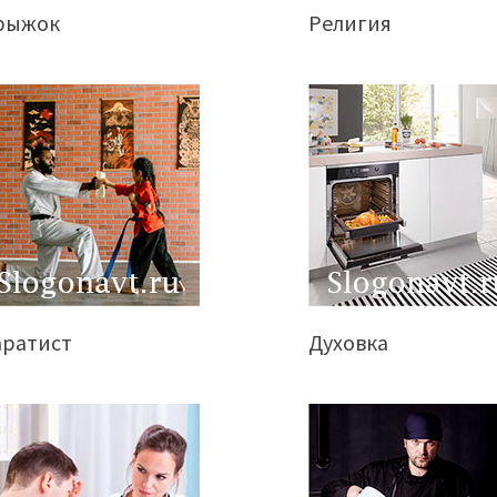
рыжок
Религия
аратист
Духовка