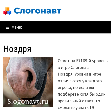
Перейти
к
содержимому
МЕНЮ
Ноздря
Ответ на 57169-й уровень
в игре Слогонавт -
Ноздря. Уровни в игре
отличаются у каждого
игрока, но если вы
подберёте хотя бы один
правильный ответ, то
сможете узнать 19