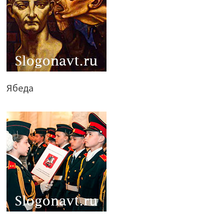
Ябеда