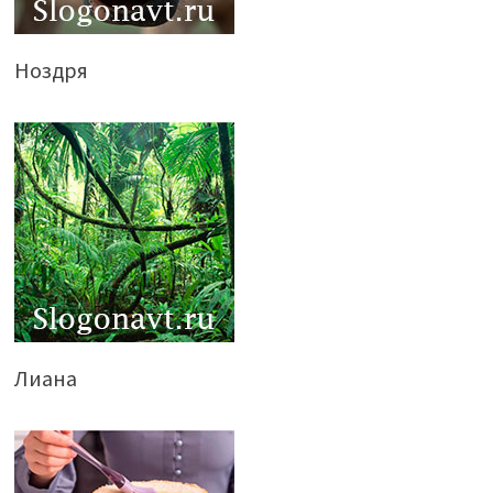
Ноздря
Лиана