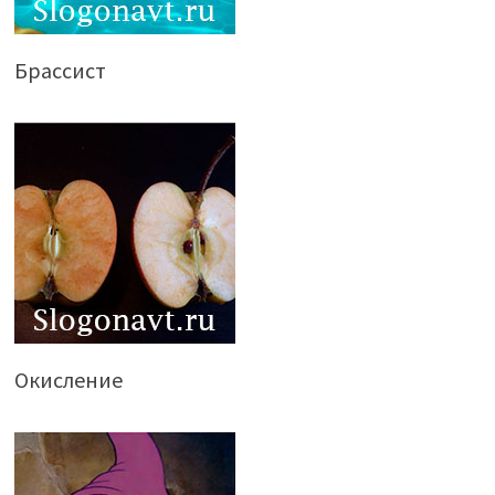
Брассист
Окисление