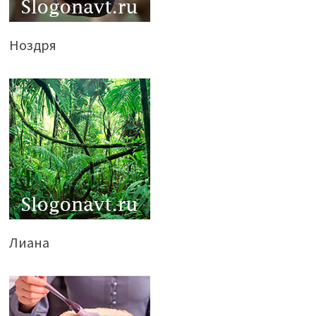
Ноздря
Лиана