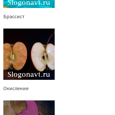
Брассист
Окисление