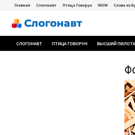
Перейти
Главная
Слогонавт
Птица Говорун
WOW
Слова из Б
к
содержимому
СЛОГОНАВТ
ПТИЦА ГОВОРУН
ВЫСШИЙ ПИЛОТ
Ф