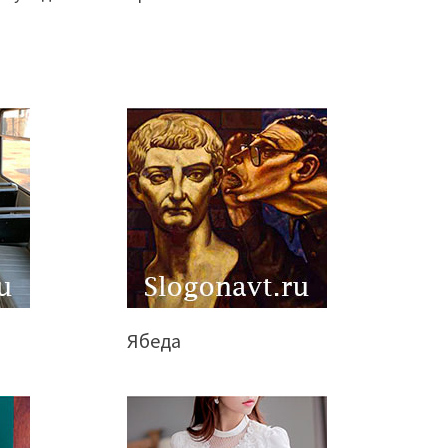
Ябеда