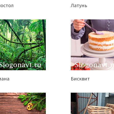
постол
Латунь
иана
Бисквит