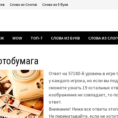
укв
Слова из Слогов
Слова из 5 букв
АЖ
WOW
ТОП-7
СЛОВА ИЗ БУКВ
СЛОВА ИЗ СЛО
отобумага
Ответ на 57180-й уровень в игре
у каждого игрока, но если вы по
сможете узнать 19 остальных отв
изображение не совпадает, то 
ответ.
Внимание! Ниже все ответы этог
Не перематывайте, если не хоти