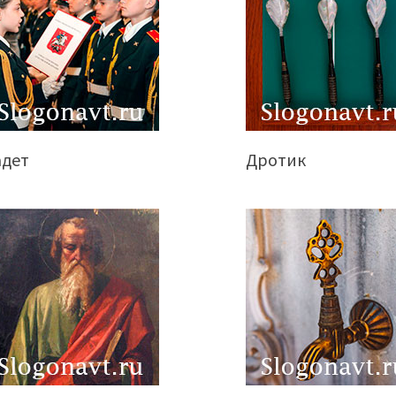
адет
Дротик