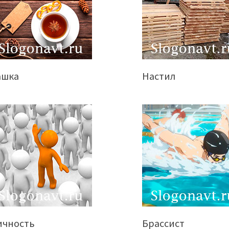
ашка
Настил
ичность
Брассист