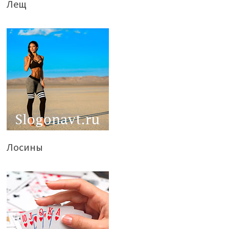
Лещ
Лосины