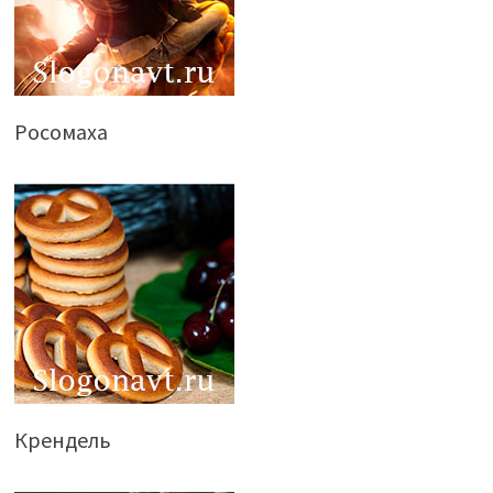
Росомаха
Крендель