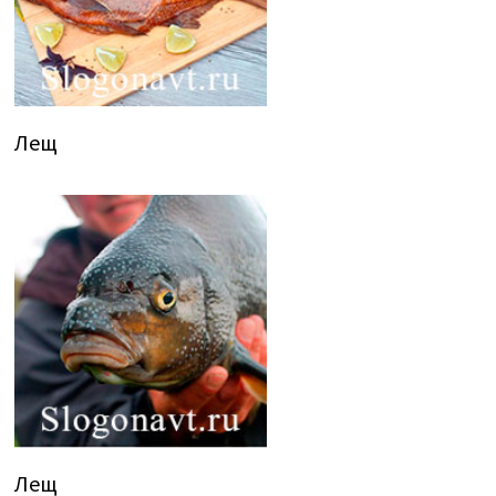
Лещ
Лещ