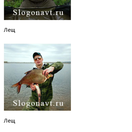
Лещ
Лещ