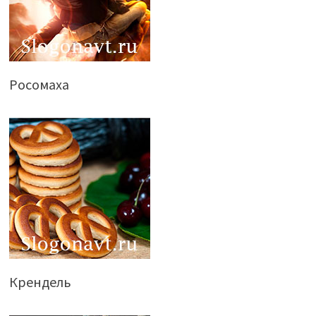
Росомаха
Крендель