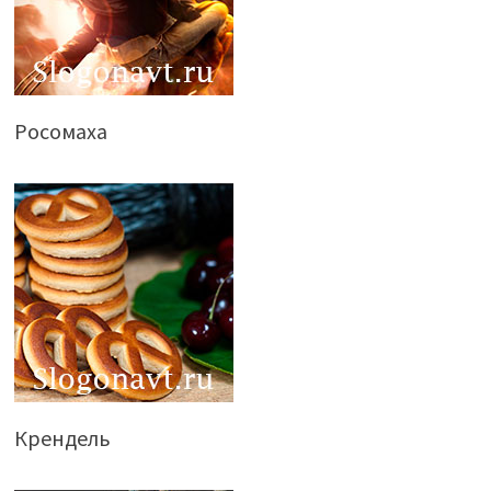
Росомаха
Крендель