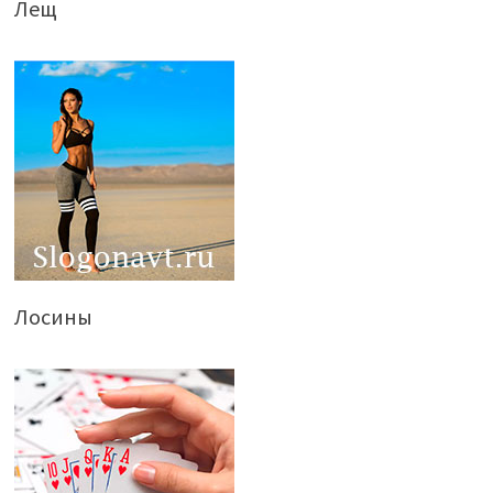
Лещ
Лосины