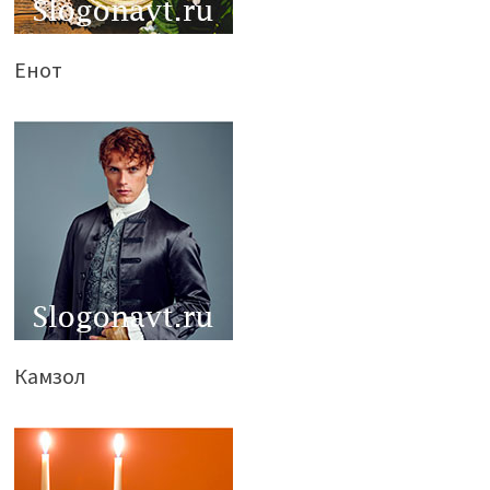
Енот
Камзол