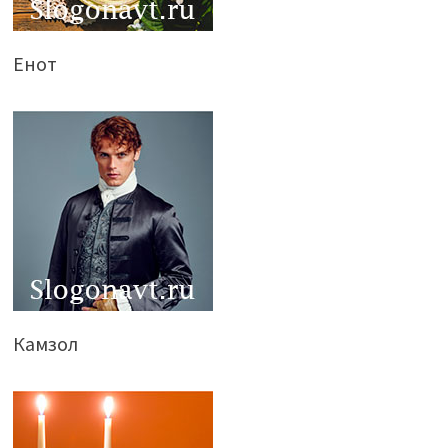
Енот
Камзол