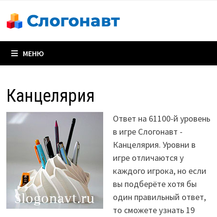
Перейти
к
содержимому
МЕНЮ
Канцелярия
Ответ на 61100-й уровень
в игре Слогонавт -
Канцелярия. Уровни в
игре отличаются у
каждого игрока, но если
вы подберёте хотя бы
один правильный ответ,
то сможете узнать 19