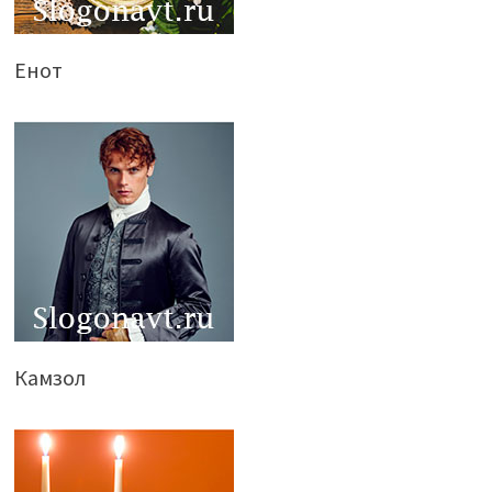
Енот
Камзол