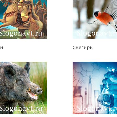
ан
Снегирь