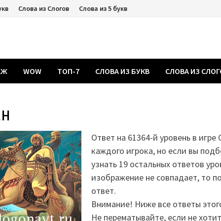
укв
Слова из Слогов
Слова из 5 букв
АЖ
WOW
ТОП-7
СЛОВА ИЗ БУКВ
СЛОВА ИЗ СЛО
ан
Ответ на 61364-й уровень в игре 
каждого игрока, но если вы подб
узнать 19 остальных ответов уро
изображение не совпадает, то 
ответ.
Внимание! Ниже все ответы этог
Не перематывайте, если не хоти