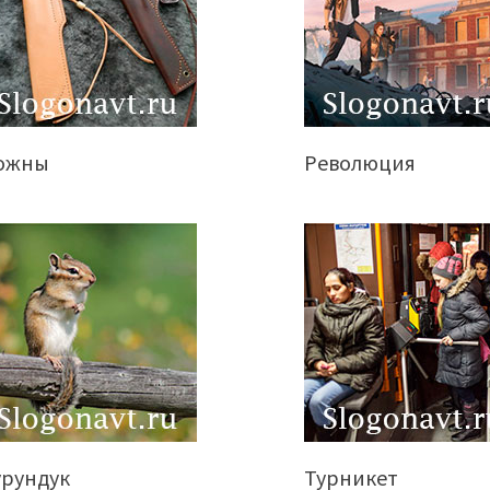
ожны
Революция
урундук
Турникет