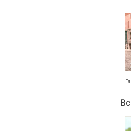
Га
Вс