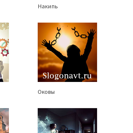
Накипь
Оковы