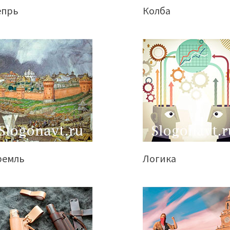
епрь
Колба
ремль
Логика