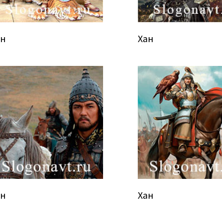
ан
Хан
ан
Хан