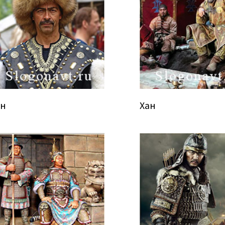
ан
Хан