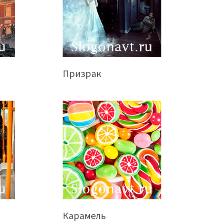
Призрак
Карамель