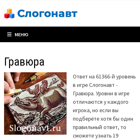
Перейти
к
содержимому
МЕНЮ
Гравюра
Ответ на 61366-й уровень
в игре Слогонавт -
Гравюра. Уровни в игре
отличаются у каждого
игрока, но если вы
подберёте хотя бы один
правильный ответ, то
сможете узнать 19