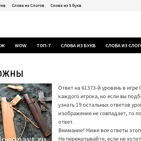
укв
Слова из Слогов
Слова из 5 букв
АЖ
WOW
ТОП-7
СЛОВА ИЗ БУКВ
СЛОВА ИЗ СЛО
ожны
Ответ на 61373-й уровень в игре
каждого игрока, но если вы подб
узнать 19 остальных ответов уро
изображение не совпадает, то 
ответ.
Внимание! Ниже все ответы этог
Не перематывайте, если не хоти