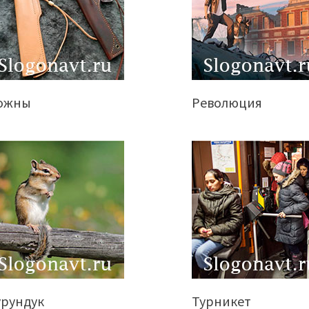
ожны
Революция
урундук
Турникет