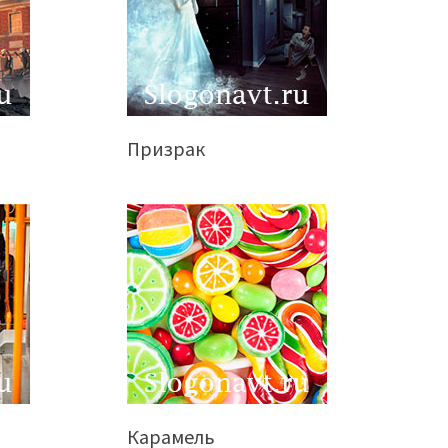
Призрак
Карамель