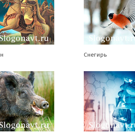
ан
Снегирь