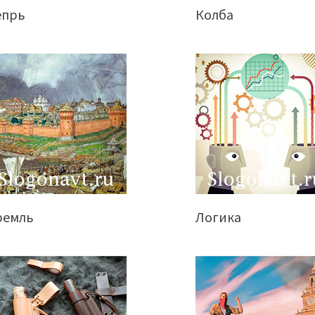
епрь
Колба
ремль
Логика