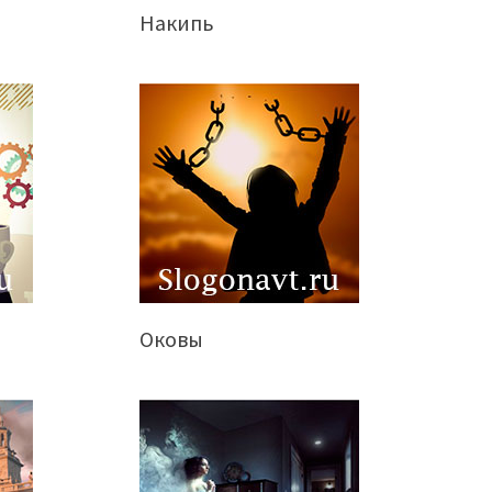
Накипь
Оковы