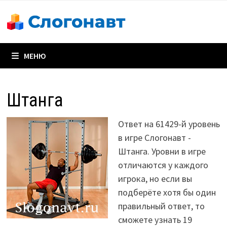
Перейти
к
содержимому
МЕНЮ
Штанга
Ответ на 61429-й уровень
в игре Слогонавт -
Штанга. Уровни в игре
отличаются у каждого
игрока, но если вы
подберёте хотя бы один
правильный ответ, то
сможете узнать 19