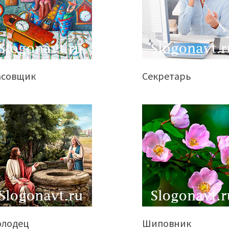
асовщик
Секретарь
олодец
Шиповник