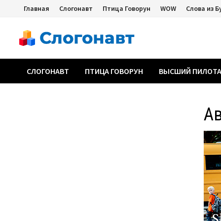
Перейти
Главная
Слогонавт
Птица Говорун
WOW
Слова из Б
к
содержимому
СЛОГОНАВТ
ПТИЦА ГОВОРУН
ВЫСШИЙ ПИЛОТ
Ав