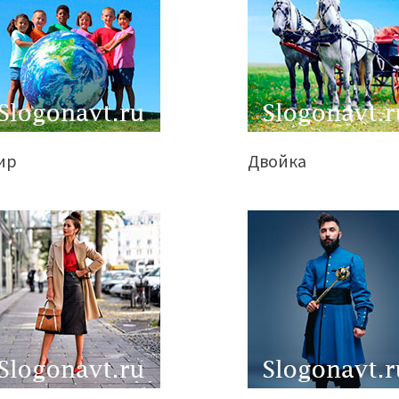
ир
Двойка