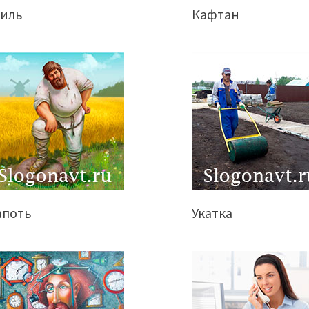
тиль
Кафтан
апоть
Укатка